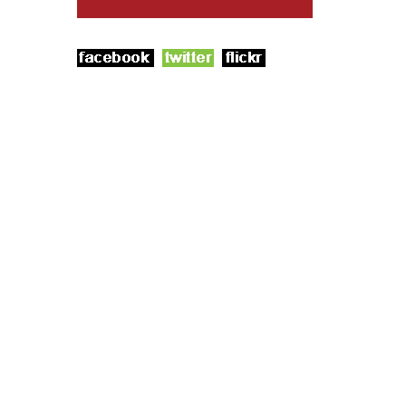
Follow us on:
AURORA LIGHT SORRENTO
Piazza Tasso, 10/11 - 80067 Sorrento (Na) -
Italia
P. IVA 01362081216
Tel. 081 8772631 - Fax 081 5324546
E-mail:
INFO@AURORALIGHT.IT
Web solutions
PLARES.IT